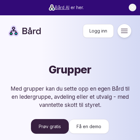
Bård AI
er her.
✕
Bård
Logg inn
Meny
Grupper
Med grupper kan du sette opp en egen Bård til
en ledergruppe, avdeling eller et utvalg - med
vanntette skott til styret.
Prøv gratis
Få en demo