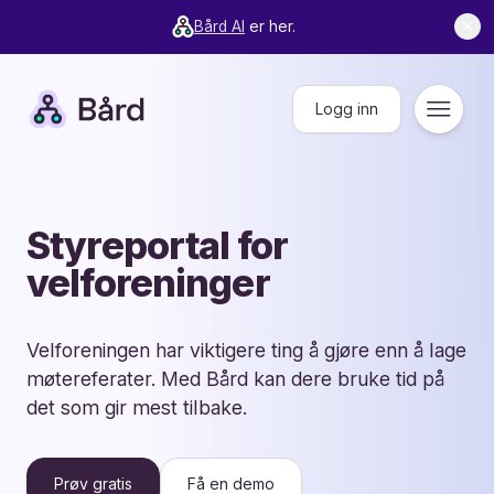
Bård AI
er her.
✕
Bård
Logg inn
Meny
Styreportal for
velforeninger
Velforeningen har viktigere ting å gjøre enn å lage
møtereferater. Med Bård kan dere bruke tid på
det som gir mest tilbake.
Prøv gratis
Få en demo