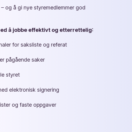
 – og å gi
nye styremedlemmer
god
ed å jobbe effektivt og etterrettelig:
aler for saksliste og referat
ver pågående saker
e styret
med elektronisk
signering
rister og faste oppgaver