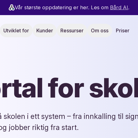
Vår største oppdatering er her. Les om
Bård AI
.
Utviklet for
Kunder
Ressurser
Om oss
Priser
tal for sko
skolen i ett system – fra innkalling til sig
g jobber riktig fra start.