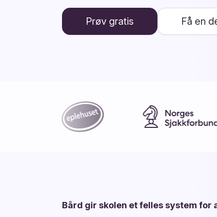
Prøv gratis
Få en 
Bård gir skolen et felles system for 