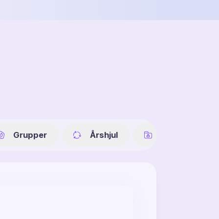
Grupper
Årshjul
Datarom (ko