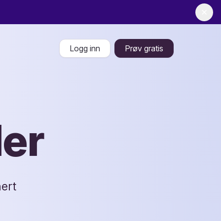
✕
Logg inn
Prøv gratis
ler
nert