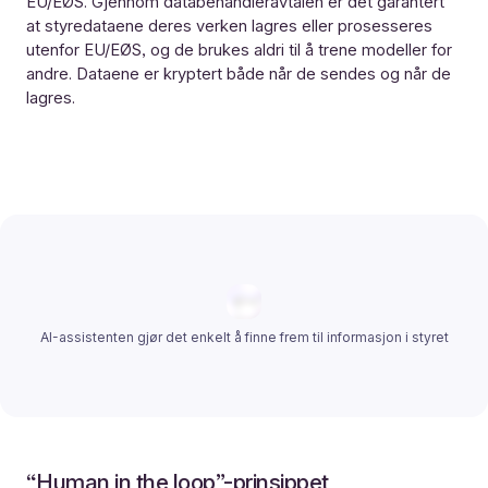
EU/EØS. Gjennom databehandleravtalen er det garantert
at styredataene deres verken lagres eller prosesseres
utenfor EU/EØS, og de brukes aldri til å trene modeller for
andre. Dataene er kryptert både når de sendes og når de
lagres.
AI-assistenten gjør det enkelt å finne frem til informasjon i styret
“Human in the loop”-prinsippet