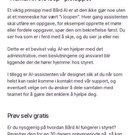
Et viktig prinsipp med Bård AI er at den ikke gjør noe uten
at et menneske har vært "i loopen”. Hver gang assistenten
skal utføre en oppgave, for eksempel opprette et møte
eller fordele oppgaver, spør den om bekreftelse først. Du
ser hva som er i ferd med å skje, og du sier ja eller nei.
Dette er et bevisst valg. AI-en hjelper med det
administrative, men beslutningene og ansvaret blir
liggende der de hører hjemme: hos styret.
I tillegg er AI-assistenten vår designet slik at du når som
helst kan raskt komme i kontakt med vår support, og
eventuelt velge om du ønsker å dele samtalen med
teamet for å gjøre det enklere å hjelpe deg.
Prøv selv gratis
Er du nysgjerrig på hvordan Bård AI fungerer i styret?
Registrer deg for en 30 dagers prøveperiode
nå, så kan