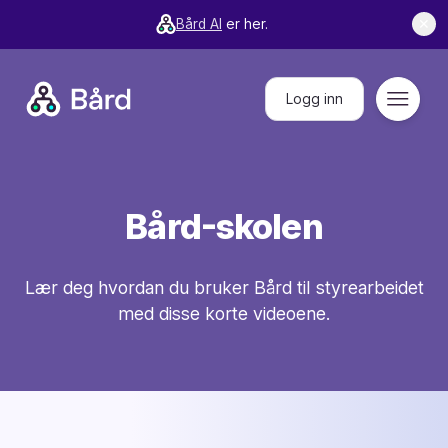
Bård AI
er her.
✕
Bård
Logg inn
Meny
Bård-skolen
Lær deg hvordan du bruker Bård til styrearbeidet
med disse korte videoene.