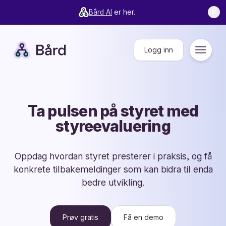
Bård AI
er her.
✕
Bård
Logg inn
Meny
Ta pulsen på styret med
styreevaluering
Oppdag hvordan styret presterer i praksis, og få
konkrete tilbakemeldinger som kan bidra til enda
bedre utvikling.
Prøv gratis
Få en demo