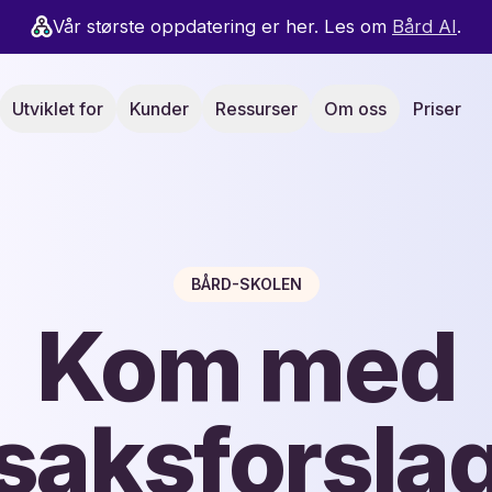
Vår største oppdatering er her. Les om
Bård AI
.
Utviklet for
Kunder
Ressurser
Om oss
Priser
BÅRD-SKOLEN
Kom med
saksforsla