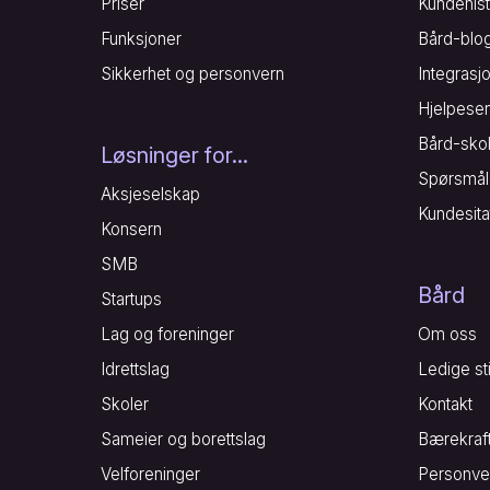
Priser
Kundehist
Funksjoner
Bård-blo
Sikkerhet og personvern
Integrasj
Hjelpesen
Bård-sko
Løsninger for...
Spørsmål
Aksjeselskap
Kundesita
Konsern
SMB
Bård
Startups
Lag og foreninger
Om oss
Idrettslag
Ledige sti
Skoler
Kontakt
Sameier og borettslag
Bærekraf
Velforeninger
Personve