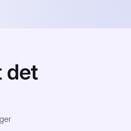
 det
ger