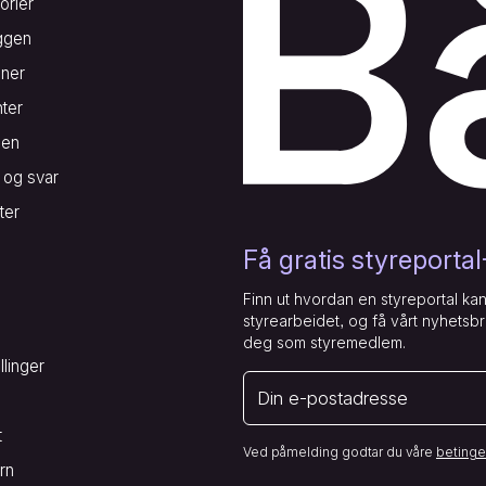
orier
ggen
oner
ter
len
 og svar
ter
Få gratis styreporta
Finn ut hvordan en styreportal kan
styrearbeidet, og få vårt nyhetsbre
deg som styremedlem.
llinger
E-post
t
Ved påmelding godtar du våre
betinge
rn