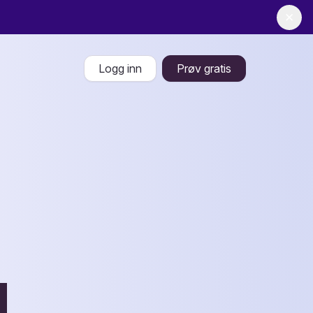
✕
Logg inn
Prøv gratis
g