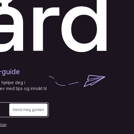
l-guide
 hjelpe deg i
v med tips og innsikt til
Send meg guiden
lser
.