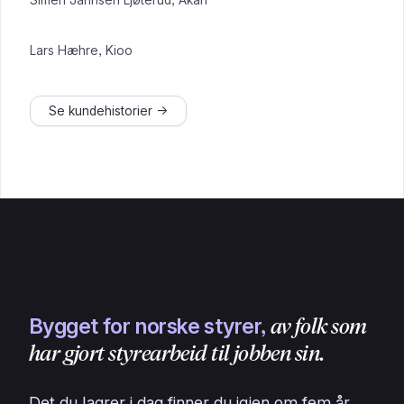
Lars Hæhre, Kioo
Se kundehistorier →
Bygget for norske styrer,
av folk som
har gjort styrearbeid til jobben sin.
Det du lagrer i dag finner du igjen om fem år,