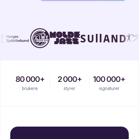
80 000+
2 000+
100 000+
brukere
styrer
signaturer