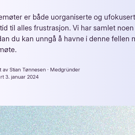
møter er både uorganiserte og ufokusert
 tid til alles frustrasjon. Vi har samlet noe
ordan du kan unngå å havne i denne fellen 
møte.
t av
Stian Tønnesen
· Medgründer
ert
3. januar 2024