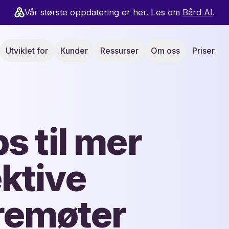
Vår største oppdatering er her. Les om
Bård AI
.
Utviklet for
Kunder
Ressurser
Om oss
Priser
ps til mer
ektive
remøter