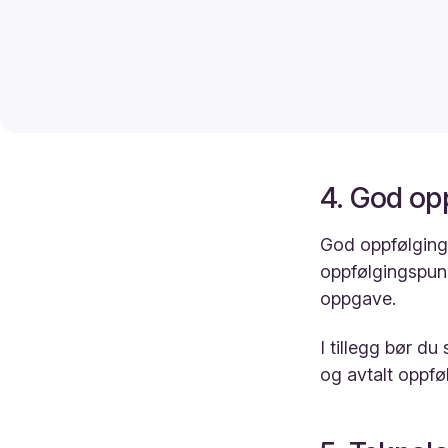
4. God op
God oppfølging 
oppfølgingspunkt
oppgave.
I tillegg bør du 
og avtalt oppfø