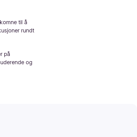
lkomne til å
kusjoner rundt
r på
nkluderende og