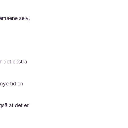
temaene selv,
r det ekstra
mye tid en
så at det er