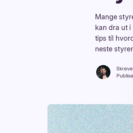
Mange styre
kan dra ut i
tips til hv
neste styre
Skreve
Publis