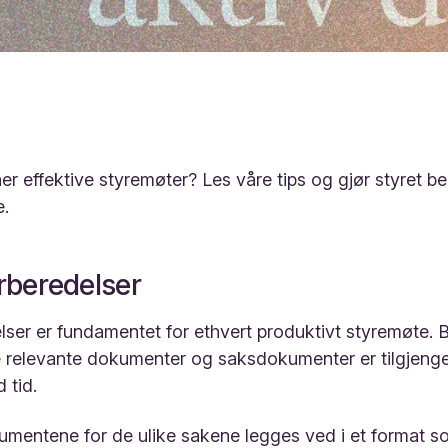
 effektive styremøter? Les våre tips og gjør styret bedr
e.
orberedelser
lser er fundamentet for ethvert produktivt styremøte.
le relevante dokumenter og saksdokumenter er tilgjenge
 tid.
umentene for de ulike sakene legges ved i et format s