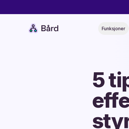
Bård
Funksjoner
5 ti
eff
sty