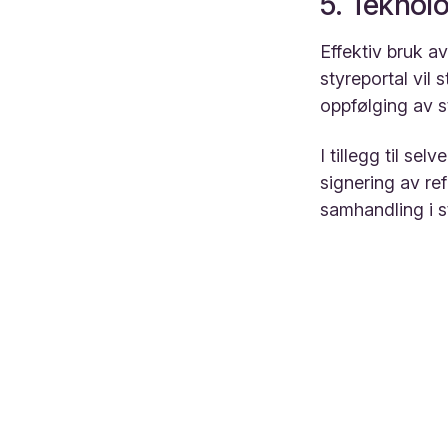
5. Teknolo
Effektiv bruk a
styreportal
vil s
oppfølging av 
I tillegg til se
signering av re
samhandling i s