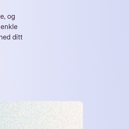
e, og
n enkle
med ditt