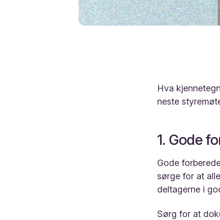
Hva kjennetegner
neste styremøt
1. Gode f
Gode forberede
sørge for at al
deltagerne i god
Sørg for at dok