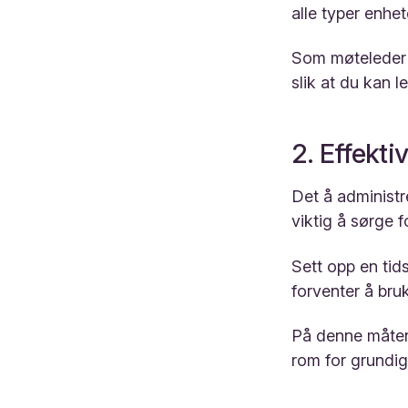
alle typer enhet
Som møteleder e
slik at du kan 
2. Effekti
Det å administr
viktig å sørge f
Sett opp en tid
forventer å bru
På denne måten 
rom for grundig