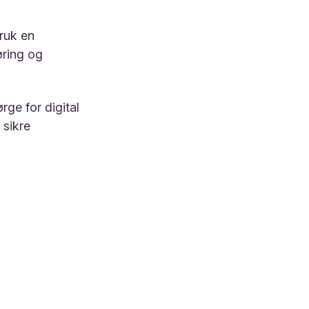
bruk en
øring og
rge for digital
 sikre