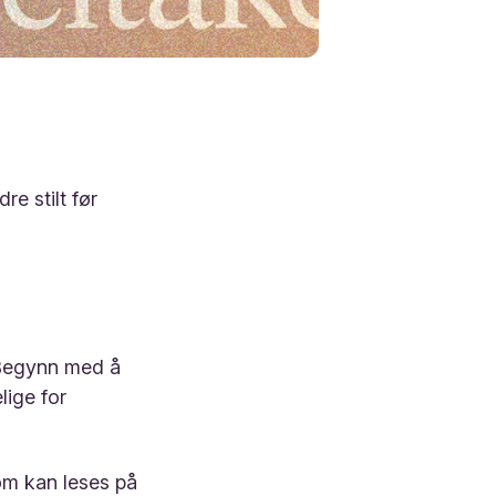
e stilt før
 Begynn med å
lige for
om kan leses på