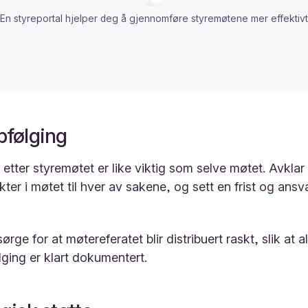
En styreportal hjelper deg å gjennomføre styremøtene mer effektivt
pfølging
etter styremøtet er like viktig som selve møtet. Avklar
er i møtet til hver av sakene, og sett en frist og ansva
sørge for at møtereferatet blir distribuert raskt, slik at a
lging er klart dokumentert.