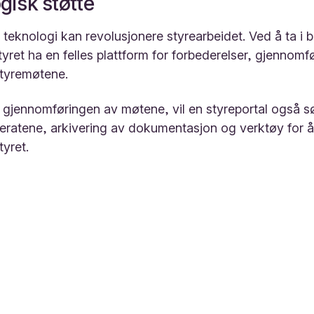
gisk støtte
v teknologi kan revolusjonere styrearbeidet. Ved å ta i 
tyret ha en felles plattform for forbederelser, gjennomf
styremøtene.
lve gjennomføringen av møtene, vil en styreportal også sø
feratene, arkivering av dokumentasjon og verktøy for å
tyret.