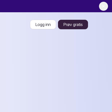
✕
Logg inn
Prøv gratis