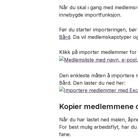
Når du skal i gang med medlemsreg
innebygde importfunksjon.
Før du starter importeringen, bør 
Bård
. Da vil medlemskapstyper og t
Klikk på importer medlemmer for
Den enkleste måten å importere 
Bård. Den laster du ned her:
Kopier medlemmene o
Når du har lastet ned malen, åpne
For best mulig arbeidsflyt, har d
fane.