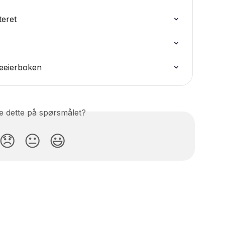
eret
jeeierboken
e dette på spørsmålet?
😞
😐
😃