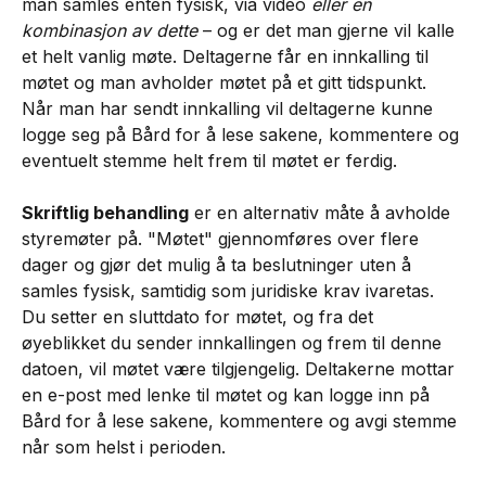
man samles enten fysisk, via video 
eller en 
kombinasjon av dette
 – og er det man gjerne vil kalle 
et helt vanlig møte. Deltagerne får en innkalling til 
møtet og man avholder møtet på et gitt tidspunkt. 
Når man har sendt innkalling vil deltagerne kunne 
logge seg på Bård for å lese sakene, kommentere og 
eventuelt stemme helt frem til møtet er ferdig.
Skriftlig behandling
 er en alternativ måte å avholde 
styremøter på. "Møtet" gjennomføres over flere 
dager og gjør det mulig å ta beslutninger uten å 
samles fysisk, samtidig som juridiske krav ivaretas. 
Du setter en sluttdato for møtet, og fra det 
øyeblikket du sender innkallingen og frem til denne 
datoen, vil møtet være tilgjengelig. Deltakerne mottar 
en e-post med lenke til møtet og kan logge inn på 
Bård for å lese sakene, kommentere og avgi stemme 
når som helst i perioden.