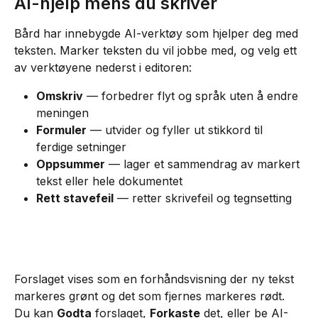
AI-hjelp mens du skriver
Bård har innebygde AI-verktøy som hjelper deg med 
teksten. Marker teksten du vil jobbe med, og velg ett 
av verktøyene nederst i editoren:
Omskriv
 — forbedrer flyt og språk uten å endre 
meningen
Formuler
 — utvider og fyller ut stikkord til 
ferdige setninger
Oppsummer
 — lager et sammendrag av markert 
tekst eller hele dokumentet
Rett stavefeil
 — retter skrivefeil og tegnsetting
Forslaget vises som en forhåndsvisning der ny tekst 
markeres grønt og det som fjernes markeres rødt. 
Du kan 
Godta
 forslaget, 
Forkaste
 det, eller be AI-